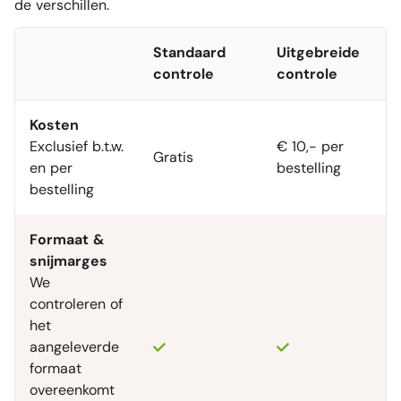
de verschillen.
Standaard
Uitgebreide
controle
controle
Kosten
Exclusief b.t.w.
€ 10,- per
Gratis
en per
bestelling
bestelling
Formaat &
snijmarges
We
controleren of
het
aangeleverde
formaat
overeenkomt