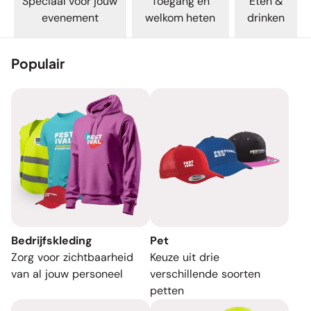
Speciaal voor jouw
Toegang en
Eten &
evenement
welkom heten
drinken
Populair
Bedrijfskleding
Pet
Zorg voor zichtbaarheid
Keuze uit drie
van al jouw personeel
verschillende soorten
petten