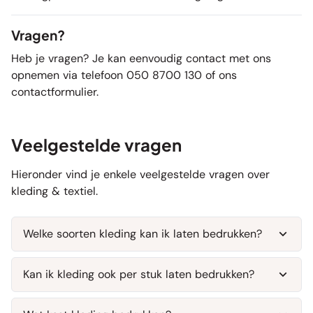
Vragen?
Heb je vragen? Je kan eenvoudig contact met ons
opnemen via telefoon 050 8700 130 of ons
contactformulier
.
Veelgestelde vragen
Hieronder vind je enkele veelgestelde vragen over
kleding & textiel.
Welke soorten kleding kan ik laten bedrukken?
Bij Reclameland kun je onder andere
t-shirts
,
Kan ik kleding ook per stuk laten bedrukken?
hoodies
,
polo’s
,
bedrijfskleding
,
sportshirts
,
rompertjes
en
petten
laten bedrukken.
Ja, dankzij onze digitale druktechniek is er geen