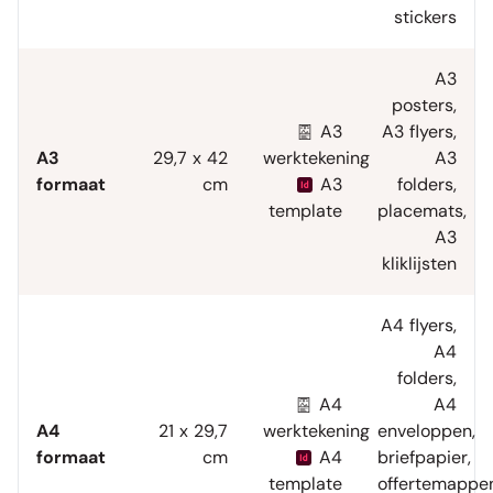
stickers
A3
posters
,
A3
A3 flyers
,
A3
29,7 x 42
werktekening
A3
formaat
cm
A3
folders
,
template
placemats
,
A3
kliklijsten
A4 flyers
,
A4
folders
,
A4
A4
A4
21 x 29,7
werktekening
enveloppen
,
formaat
cm
A4
briefpapier
,
template
offertemappe