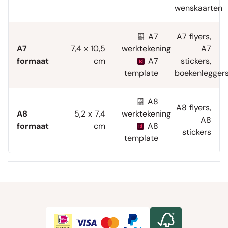
wenskaarten
A7
A7 flyers
,
A7
7,4 x 10,5
werktekening
A7
formaat
cm
A7
stickers
,
template
boekenlegger
A8
A8 flyers
,
A8
5,2 x 7,4
werktekening
A8
formaat
cm
A8
stickers
template