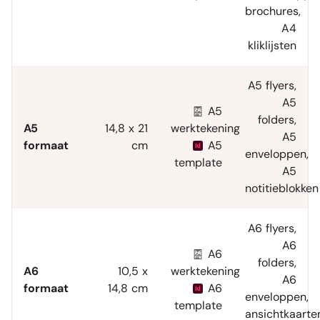
brochures
,
A4
kliklijsten
A5 flyers
,
A5
A5
folders
,
A5
14,8 x 21
werktekening
A5
formaat
cm
A5
enveloppen
,
template
A5
notitieblokken
A6 flyers
,
A6
A6
folders
,
A6
10,5 x
werktekening
A6
formaat
14,8 cm
A6
enveloppen
,
template
ansichtkaarte