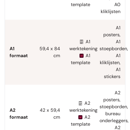
template
A0
kliklijsten
A1
posters
,
A1
A1
A1
59,4 x 84
werktekening
stoepborden
,
formaat
cm
A1
A1
template
kliklijsten
,
A1
stickers
A2
posters
,
A2
stoepborden
,
A2
42 x 59,4
werktekening
bureau
formaat
cm
A2
onderleggers
,
template
A2